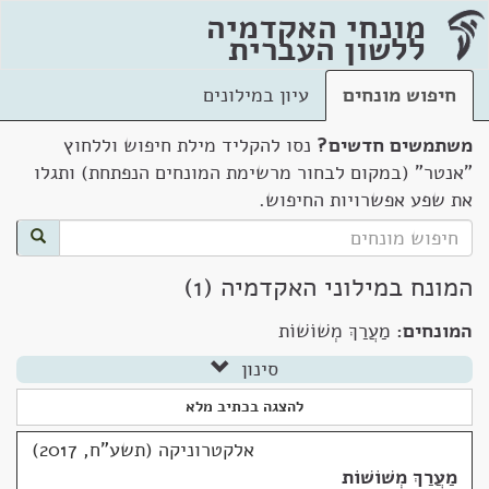
מונחי האקדמיה
ללשון העברית
חיפוש מונחים
עיון במילונים
משתמשים חדשים?
נסו להקליד מילת חיפוש וללחוץ
"אנטר" (במקום לבחור מרשימת המונחים הנפתחת) ותגלו
את שפע אפשרויות החיפוש.
המונח במילוני האקדמיה (1)
המונחים:
מַעֲרַךְ מְשׁוֹשׁוֹת
סינון
להצגה בכתיב מלא
אלקטרוניקה (תשע"ח, 2017)
מַעֲרַךְ מְשׁוֹשׁוֹת