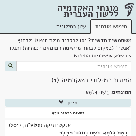
מונחי האקדמיה
ללשון העברית
חיפוש מונחים
עיון במילונים
משתמשים חדשים?
נסו להקליד מילת חיפוש וללחוץ
"אנטר" (במקום לבחור מרשימת המונחים הנפתחת) ותגלו
את שפע אפשרויות החיפוש.
המונח במילוני האקדמיה (1)
המונחים:
רֶשֶׁת דֶּלְתָּא
סינון
להצגה בכתיב מלא
אלקטרוניקה (תשע"ח, 2017)
רֶשֶׁת דֶּלְתָּא
,
רֶשֶׁת בְּחִבּוּר מְשֻׁלָּשׁ