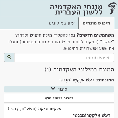
מונחי האקדמיה
ללשון העברית
חיפוש מונחים
עיון במילונים
משתמשים חדשים?
נסו להקליד מילת חיפוש וללחוץ
"אנטר" (במקום לבחור מרשימת המונחים הנפתחת) ותגלו
את שפע אפשרויות החיפוש.
המונח במילוני האקדמיה (1)
המונחים:
רַעַשׁ אֵלֶקְטְרוֹמַגְנֵטִי
סינון
להצגה בכתיב מלא
אלקטרוניקה (תשע"ח, 2017)
רַעַשׁ אֵלֶקְטְרוֹמַגְנֵטִי