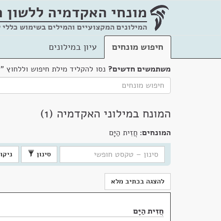
מונחי האקדמיה
ללשון 
המילונים המקצועיים והמילים בשימוש כללי 
חיפוש מונחים
עיון במילונים
משתמשים חדשים?
נסו להקליד מילת חיפוש וללחוץ "
המונח במילוני האקדמיה (1)
המונחים:
חֲזִית הַיָּם
סינון
ניקוי
להצגה בכתיב מלא
חֲזִית הַיָּם