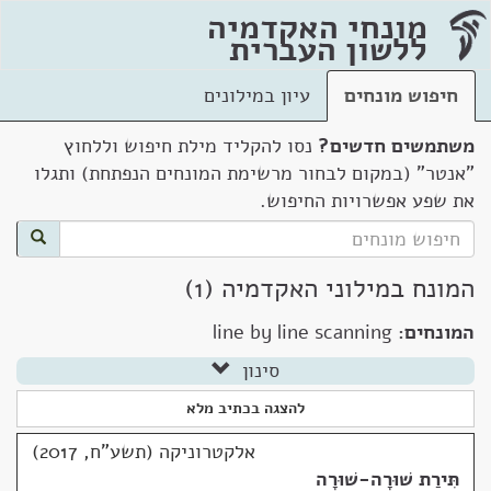
מונחי האקדמיה
ללשון העברית
חיפוש מונחים
עיון במילונים
משתמשים חדשים?
נסו להקליד מילת חיפוש וללחוץ
"אנטר" (במקום לבחור מרשימת המונחים הנפתחת) ותגלו
את שפע אפשרויות החיפוש.
המונח במילוני האקדמיה (1)
המונחים:
line by line scanning
סינון
להצגה בכתיב מלא
אלקטרוניקה (תשע"ח, 2017)
תִּירַת שׁוּרָה-שׁוּרָה