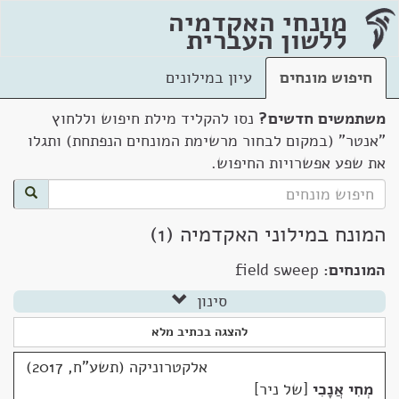
מונחי האקדמיה
ללשון העברית
חיפוש מונחים
עיון במילונים
משתמשים חדשים?
נסו להקליד מילת חיפוש וללחוץ
"אנטר" (במקום לבחור מרשימת המונחים הנפתחת) ותגלו
את שפע אפשרויות החיפוש.
המונח במילוני האקדמיה (1)
המונחים:
field sweep
סינון
להצגה בכתיב מלא
אלקטרוניקה (תשע"ח, 2017)
מְחִי אֲנָכִי
של ניר