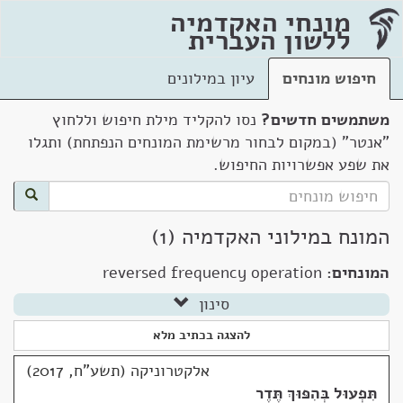
מונחי האקדמיה
ללשון העברית
חיפוש מונחים
עיון במילונים
משתמשים חדשים?
נסו להקליד מילת חיפוש וללחוץ
"אנטר" (במקום לבחור מרשימת המונחים הנפתחת) ותגלו
את שפע אפשרויות החיפוש.
המונח במילוני האקדמיה (1)
המונחים:
reversed frequency operation
סינון
להצגה בכתיב מלא
אלקטרוניקה (תשע"ח, 2017)
תִּפְעוּל בְּהִפּוּךְ תֶּדֶר