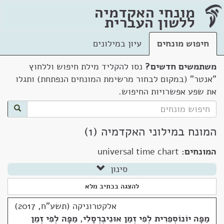
מונחי האקדמיה
ללשון העברית
חיפוש מונחים
עיון במילונים
משתמשים חדשים?
נסו להקליד מילת חיפוש וללחוץ
"אנטר" (במקום לבחור מרשימת המונחים הנפתחת) ותגלו
את שפע אפשרויות החיפוש.
המונח במילוני האקדמיה (1)
המונחים:
universal time chart
סינון
להצגה בכתיב מלא
אלקטרוניקה (תשע"ח, 2017)
מַפָּה יוֹנוֹסְפֵרִית לְפִי זְמַן אוּנִיבֶרְסָלִי
,
מַפָּה לְפִי זְמַן