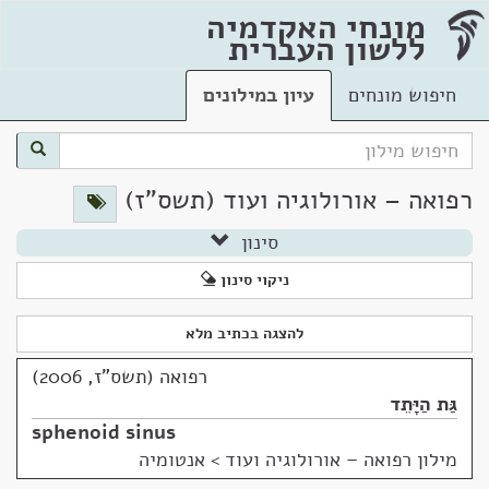
מונחי האקדמיה
ללשון העברית
חיפוש מונחים
עיון במילונים
רפואה – אורולוגיה ועוד (תשס"ז)
סינון
ניקוי סינון
להצגה בכתיב מלא
רפואה (תשס"ז, 2006)
גַּת הַיָּתֵד
sphenoid sinus
מילון רפואה – אורולוגיה ועוד
>
אנטומיה