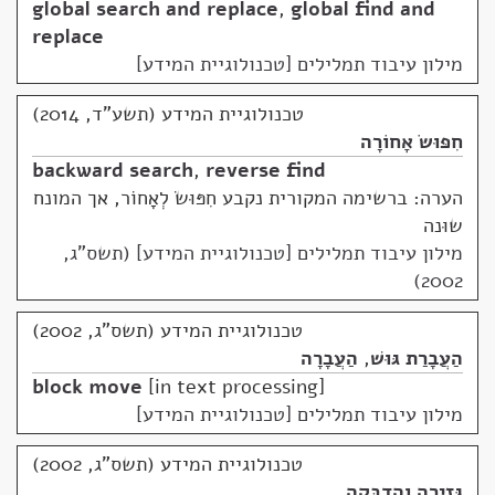
global search and replace
,
global find and
replace
מילון עיבוד תמלילים [טכנולוגיית המידע]
טכנולוגיית המידע (תשע"ד, 2014)
חִפּוּשׂ אָחוֹרָה
backward search
,
reverse find
הערה: ברשימה המקורית נקבע חִפּוּשׂ לְאָחוֹר, אך המונח
שוּנה
מילון עיבוד תמלילים [טכנולוגיית המידע] (תשס"ג,
2002)
טכנולוגיית המידע (תשס"ג, 2002)
הַעֲבָרַת גּוּשׁ
,
הַעֲבָרָה
block move
in text processing
מילון עיבוד תמלילים [טכנולוגיית המידע]
טכנולוגיית המידע (תשס"ג, 2002)
גְּזִירָה וְהַדְבָּקָה