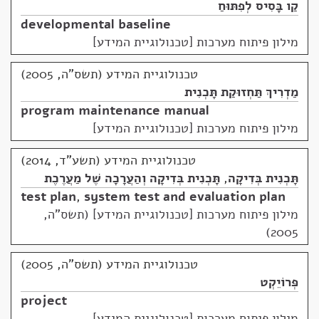
קַו בָּסִיס לְפִתּוּחַ
developmental baseline
מילון פיתוח מערכות [טכנולוגיית המידע]
טכנולוגיית המידע (תשס"ה, 2005)
מַדְרִיךְ תַּחְזוּקַת תָּכְנִית
program maintenance manual
מילון פיתוח מערכות [טכנולוגיית המידע]
טכנולוגיית המידע (תשע"ד, 2014)
תָּכְנִית בְּדִיקָה
,
תָּכְנִית בְּדִיקָה וְהַעֲרָכָה שֶׁל מַעֲרֶכֶת
test plan
,
system test and evaluation plan
מילון פיתוח מערכות [טכנולוגיית המידע] (תשס"ה,
2005)
טכנולוגיית המידע (תשס"ה, 2005)
פְּרוֹיֵקְט
project
מילון פיתוח מערכות [טכנולוגיית המידע]