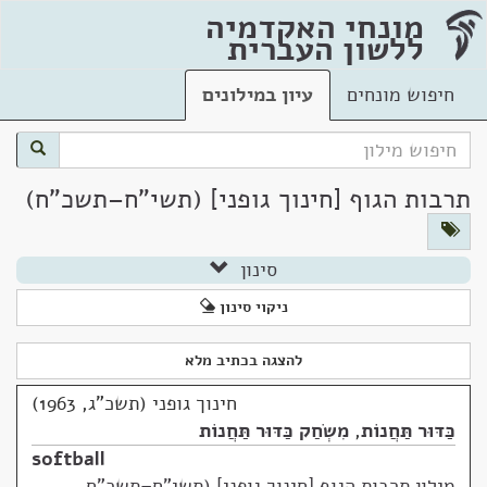
מונחי האקדמיה
ללשון העברית
חיפוש מונחים
עיון במילונים
תרבות הגוף [חינוך גופני] (תשי"ח–תשכ"ח)
סינון
ניקוי סינון
להצגה בכתיב מלא
חינוך גופני (תשכ"ג, 1963)
כַּדּוּר תַּחֲנוֹת
,
מִשְׂחַק כַּדּוּר תַּחֲנוֹת
softball
מילון תרבות הגוף [חינוך גופני] (תשי"ח–תשכ"ח,