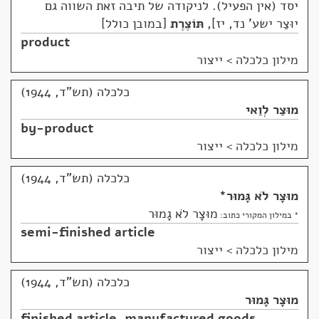
יסד (אין הפעיל). לניקודה של תיבה זאת השווה גם
יוּצַר ישע' נד, יז
,
תּוֹצֶרֶת
במובן כולל
product
מילון כלכלה
>
ייצור
כלכלה (תש"ד, 1944)
מוּצַר לְוַאי
by-product
מילון כלכלה
>
ייצור
כלכלה (תש"ד, 1944)
מוּצָר לֹא גָּמוּר
*
מוּצָר לֹא גָמוּר
* במילון המקורי כתוב:
semi-finished article
מילון כלכלה
>
ייצור
כלכלה (תש"ד, 1944)
מוּצָר גָּמוּר
finished article
,
manufactured goods