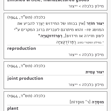
מילון כלכלה
>
ייצור
כלכלה (תש"ד, 1944)
יִצּוּר חוֹזֵר
אין בכוחו של החידוש יַצְרֵר להביע את
המושג re- והוא מיתרגם לעברית ברוב המקרים ע"י
לשון חזירה או חידוש
,
רֶפְּרוֹדוּקְצִיָּה
*
רֶפְּרוֹדֻקְצִיָּה
* במילון המקורי כתוב:
reproduction
מילון כלכלה
>
ייצור
כלכלה (תש"ד, 1944)
יִצּוּר צָמִית
joint production
מילון כלכלה
>
ייצור
כלכלה (תש"ד, 1944)
מוּסָדָה
ר' מוּסָדוֹת
plant