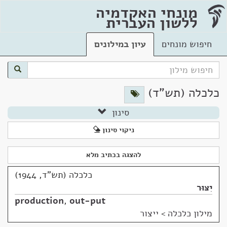
מונחי האקדמיה
ללשון העברית
חיפוש מונחים
עיון במילונים
כלכלה (תש"ד)
סינון
ניקוי סינון
להצגה בכתיב מלא
כלכלה (תש"ד, 1944)
יִצּוּר
production
,
out-put
מילון כלכלה
>
ייצור