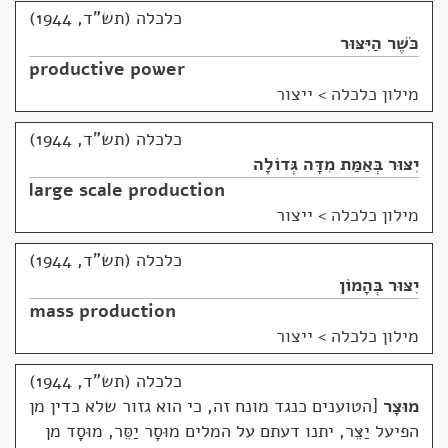
כלכלה (תש"ד, 1944)
כֹּשֶׁר הַיִּצּוּר
productive power
מילון כלכלה
>
ייצור
כלכלה (תש"ד, 1944)
יִצּוּר בְּאַמַּת מִדָּה גְּדוֹלָה
large scale production
מילון כלכלה
>
ייצור
כלכלה (תש"ד, 1944)
יִצּוּר בְּהָמוֹן
mass production
מילון כלכלה
>
ייצור
כלכלה (תש"ד, 1944)
מוּצָר
הטוענים כנגד מונח זה, כי הוא גזור שלא כדין מן
הפיעל יַצֵּר, יתנו דעתם על המלים מוּסָר יַסֵּר, מוּסָד מן