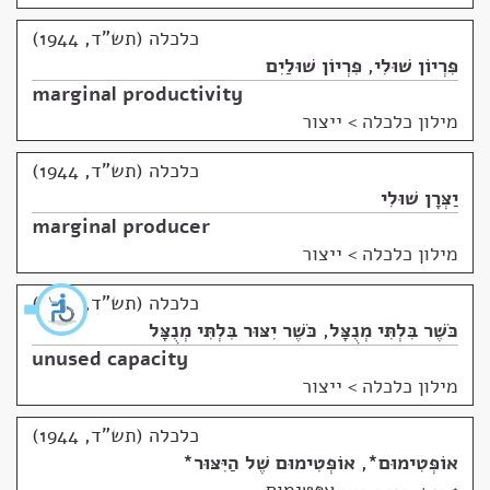
כלכלה (תש"ד, 1944)
פִּרְיוֹן שׁוּלִי
,
פִּרְיוֹן שׁוּלַיִם
marginal productivity
מילון כלכלה
>
ייצור
כלכלה (תש"ד, 1944)
יַצְּרָן שׁוּלִי
marginal producer
מילון כלכלה
>
ייצור
כלכלה (תש"ד, 1944)
כֹּשֶׁר בִּלְתִּי מְנֻצָּל
,
כֹּשֶׁר יִצּוּר בִּלְתִּי מְנֻצָּל
unused capacity
מילון כלכלה
>
ייצור
כלכלה (תש"ד, 1944)
אוֹפְּטִימוּם
*
,
אוֹפְּטִימוּם שֶׁל הַיִּצּוּר
*